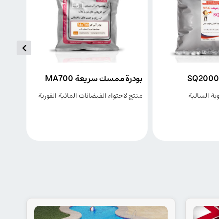
بودرة ممسك سريعة MA700
السـيليكا الميكرونيـة I30
منتج لاحتواء الفيضانات المائية الفورية
منتج يستبدل مسحوق الحج
التصاق عالي