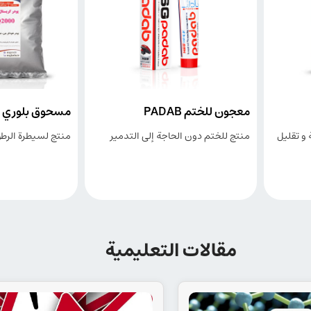
 للختم PADAB
مسحوق بلوري SQ2000
 للختم دون الحاجة إلى التدمير
منتج لسیطرة الرطوبة السالبة
مقالات التعليمية