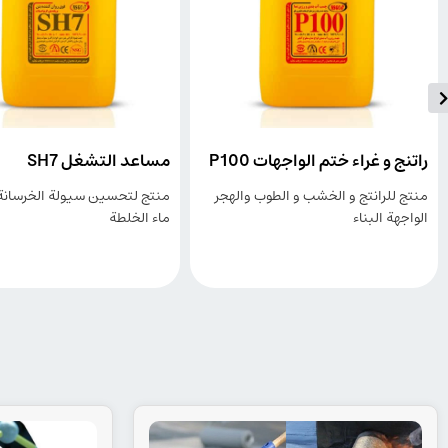
 الواجهات P100
مساعد التشغل SH7
معجون
لخشب و الطوب والهجر
منتج لتحسين سيولة الخرسانة و تقليل
منتج
ماء الخلطة