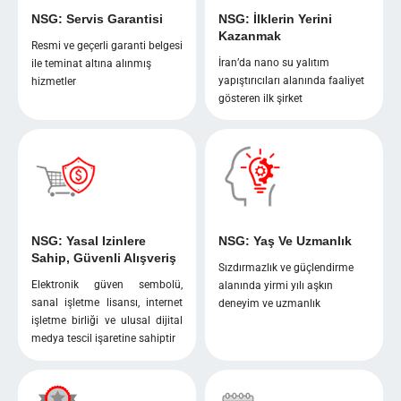
NSG: Servis Garantisi
NSG: İlklerin Yerini
Kazanmak
Resmi ve geçerli garanti belgesi
İran’da nano su yalıtım
ile teminat altına alınmış
yapıştırıcıları alanında faaliyet
hizmetler
gösteren ilk şirket
NSG: Yasal Izinlere
NSG: Yaş Ve Uzmanlık
Sahip, Güvenli Alışveriş
Sızdırmazlık ve güçlendirme
Elektronik güven sembolü,
alanında yirmi yılı aşkın
sanal işletme lisansı, internet
deneyim ve uzmanlık
işletme birliği ve ulusal dijital
medya tescil işaretine sahiptir