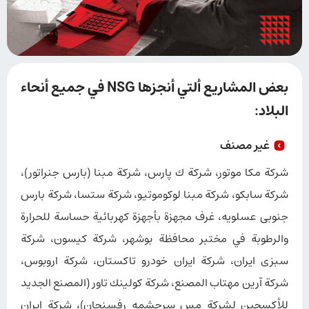
بعض المشاريع ألتي أنجزها NSG في جميع أنحاء
البلاد:
غير مصنف
شركة مكا موتور، شركة ك پارس، شركة مبنا (بارس جنراتور)،
شركة سابکو، شركة مبنا لوکوموتیو، شركة ستسا، شركة بارس
جنوبی عسلویه، غرف مجهزة بأجهزة كهربائية حساسة للحرارة
والرطوبة في مختبر محافظة بوشهر، شركة کیسون، شركة
سبزی ایران، شركة ایران خودرو تاکستان، شركة اروبوس،
شركة آرین مهتاب المصنع، شركة کولینك تاور (المصنع الجديد
للأكسجين لشركة مس سرجشمه رفسنجان)، شركة ایران