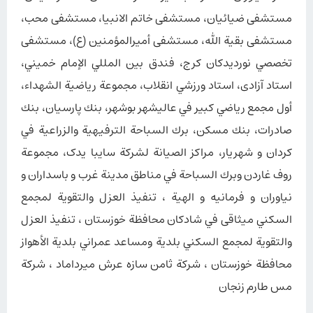
مستشفى ضیائیان، مستشفى خاتم الانبیا، مستشفى محب،
مستشفى بقية الله، مستشفى أميرالمؤمنين (ع)، مستشفى
تخصصي نوردیدكان کرج، فندق بين المللي الإمام خميني،
استاد آزادی، استاد ورزشي انقلاب، مجموعة رياضية الشهداء،
أول مجمع رياضي كبير في عاليشهر بوشهر، بنك پارسيان، بنك
صادرات، بنك مسکن، برك السباحة الترفيهية والزراعية في
كردان و شهریار، مراكز الصيانة لشركة سایبا یدک، مجموعة
روف غاردن وبرك السباحة في مناطق مدينة غرب و باسداران و
نياوران و فرمانيه و الهية ، تنفيذ العزل والتقوية لمجمع
السكني میثاقی في شادكان محافظة خوزستان ، تنفيذ العزل
والتقوية لمجمع السكني بلدية ومساعد عمراني بلدية الأهواز
محافظة خوزستان ، شركة ثامن سازه عرش میرداماد ، شركة
مس طارم زنجان