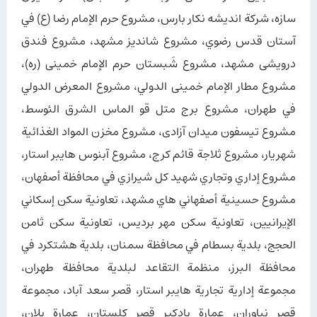
سازه، شركة اندیشه نكار بارس، مشروع حرم الإمام رضا (ع) في
آستان قدس رضوي، مشروع شاندیز مشهد، مشروع فندق
درویشی مشهد، مشروع شَبستان حرم الإمام خمینی (ره)،
مشروع مطار الإمام خمینی الدولي، مشروع المعرض الدولي
في طهران، مشروع برج متل قو الماس الشرق الئوسط،
مشروع تیسفون میدان آزادی، مشروع مخزن المواد الغذائية
شهریار، مشروع ثلاجة قائم کرج، مشروع آبنوس هایبر استار،
مشروع إداري وتجاري شهيد كل شيرازي في محافظة أصفهان،
مشروع حسينية أصفهاني هاي مشهد، تعاونية سكن إسكاني
الإيرانيين، تعاونية سكن مهر برديس، تعاونية سكن ثامن
الحجج، بلدية بسطام في محافظة سمنان، بلدية هشتكرد في
محافظة البرز، منظمة التقاعد لبلدية محافظة طهران،
مجموعة إدارية تجارية هایبر استار، قصر سعد آباد، مجموعة
قصر نياوران، عمارة بادكیر قصر كلستان، عمارة يلان،