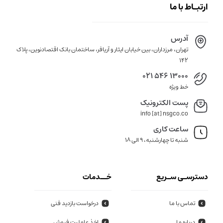
ارتبـاط با ما
آدرس
تهران، مرزداران، بین خیابان ایثار و آریافر، ساختمان بانک اقتصادنوین، پلاک
142
021 546 13000
خط ویژه
پست الکترونیک
info [at] nsgco.co
ساعت کاری
شنبه تا چهارشنبه، 9 الی 18
دسترسـی سـریع
خــدمات
تماس با ما
درخواست بازدید فنی
درباره ما
اخذ عاملیت فروش