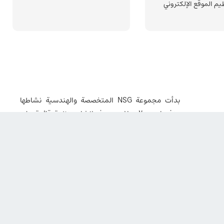
يم الموقع الإلكتروني
بدأت مجموعة NSG المتخصصة والهندسية نشاطها
منذ عام 2000 میلادی بهدف إنشاء منظمة قائمة على
المعرفة وفعّالة في تقدم وتحسين صناعة البناء، إلى
جانب توطين التقنيات الحديثة في بلدنا العزيز إيران.
وقد كانت دائماً رائدة في تقديم الجيل الجديد من
منتجات العزل المائي والعوازل الرطوبية، والإضافات
الخرسانية والملاط، وأنواع الراتنجات والمواد اللاصقة
الإنشائية. جميع منتجات هذه المجموعة مصنوعة
باستخدام تكنولوجيــا النانو وقائمة على الماء، ما
يجعلها بديلاً مثالياً ومناسباً جداً للطرق التقليدية