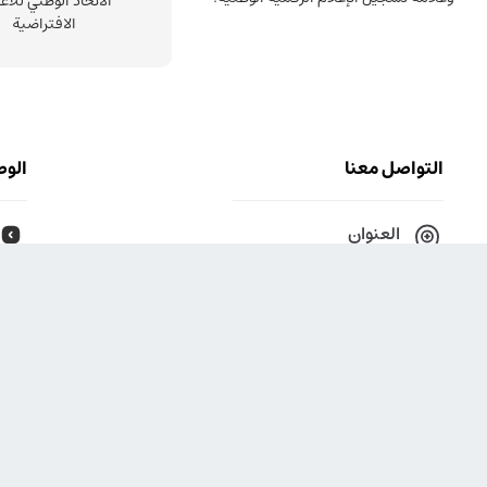
الاتحاد الوطني للأع
الافتراضية
التواصل معنا
الوص
العنوان
طهران، مرزداران، بين شارع ايثار وشارع
آريافر، مبنى بنك اقتصاد نوين، رقم البناية ١٤٢
+98 21 546 13000
هاتف الخاص
البريد الكتروني
info [at] nsgco.co
ساعات العمل
من السبت إلى الأربعاء، من 9 إلي 18