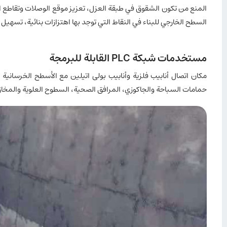
المنع من تكون الشقوق في طبقة العزل، تعزيز موقع الوصلات وتقاطع ا
السطح الخارجي للبناء في النقاط التي توجد بها اهتزازات بنائية، تس
مستخدمات شبكة PLC القابلة للبرمجة
مکان اتصال أنابيب فلزية وأنابيب بولی اتیلین مع الأسطح الخرسان
حمامات السباحة والجاكوزي، المرافق الصحية، السطوح العلوية والمخاز