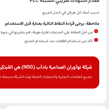
مقدار استهلاك تقريبي للشبكة PLC
حسب أبعاد كل هيكل في المتر المربع
ملاحظة: يرجى قراءة النقاط التالية بعناية قبل الاستخدام
:
من أجل الحفاظ على المنتجات لفترة طويلة، قم بتخزينها في عبوة المنتج دون خلطها بالماء، عند درجة حرارة 15-
تأكد من استخدام القفازات عند استخدام المنتج.
شركة نوآوران الصناعية بادآب (NSG) هي المُبتكِرة والمالكة الوحيدة لعلامة PLC التجارية
جميع العلامات التجارية والشعارات التابعة لهذه الشركة مسجلة لدى 