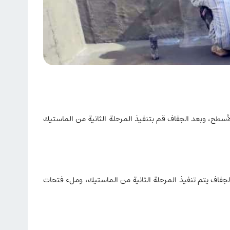
 لاصق وإضافات خرسانية N50 أو لاصق ومضافات ملاط B70، قم بلصق الشبكة على الأسطح، وبعد الجفاف قم بتنفيذ المرحلة الثانية من الماستيك
كة على السطوح والشقوق التنفيذية، وبعد الجفاف يتم تنفيذ المرحلة الثانية من الماستيك، وملء فتحات