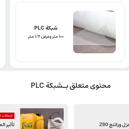
شبكة PLC
100 متر وعرض 1/2 متر
محتوى متعلق بـشبكة PLC
المقالات ا
وراتنج Z90