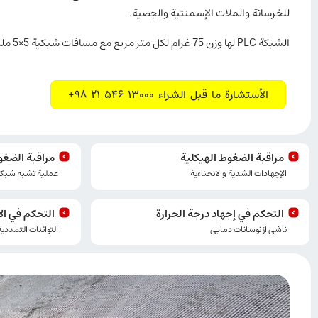
للخرسانة والملات الإسمنتية والجصية.
الشبكة PLC لها وزن 75 غرام لكل متر مربع مع مسافات شبكية 5×5 ملمتر.
الأستشارة ما قبل الشراء 13000 546 21 98+
مراقبة الضغوط الهيكلية
مراقبة الضغو
الإجهادات الشدية والانحناءية
عملية تشبه شبكة
التحكم في إجهاد درجة الحرارة
التحكم في الإ
ناشی از نوسانات دمایی
التوائنات التمددي