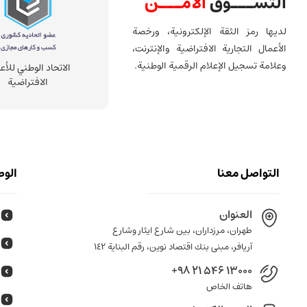
التســـوق
الآمـــن
لديها رمز الثقة الإلكترونية، ورخصة
الأعمال التجارية الافتراضية والإنترنت،
وعلامة تسجيل الإعلام الرقمية الوطنية.
الاتحاد الوطني للأع
الافتراضية
التواصل معنا
الوص
العنوان
طهران، مرزداران، بين شارع ايثار وشارع
آريافر، مبنى بنك اقتصاد نوين، رقم البناية ١٤٢
+98 21 546 13000
هاتف الخاص