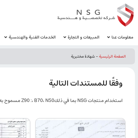
معلومات عنا
المبيعات و التجارة
الخدمات الفنية والهندسية
الصفحة الرئيسية
-
شهادة مختبرية
وفقًا للمستندات التالية
استخدام منتجات NSG بما في ذلكZ90 :، B70، N50 مسموح به لعزل خزانات مياه الشرب ولا يسبب تكوّن الميكروبات أو الطحالب أو الحزاز أو البكتيريا في مياه الشرب.