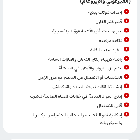
(القيرغوني والإيزوغام)
إحداث تلوثات بيئية
قِصَر عُمُر العَازِل
تجزيء تحت تأثير الأشعة فوق البنفسجية
تكلفة مرتفعة
تنفيذ صعب للغاية
رائحة كريهة، إنتاج الدخان والغازات السامة
عدم عزل الزوايا والأركان في المنشأة
التشققات أو الانفصال عن السطح مع مرور الزمن
إنشاء تشققات نتيجة التمدد والانكماش
إنتاج المواد السامة في خزانات المياه الصالحة للشرب
قابل للاشتعال
إمكانية نمو الطحالب، والطحالب الخضراء، والبكتيريا،
والميكروبات