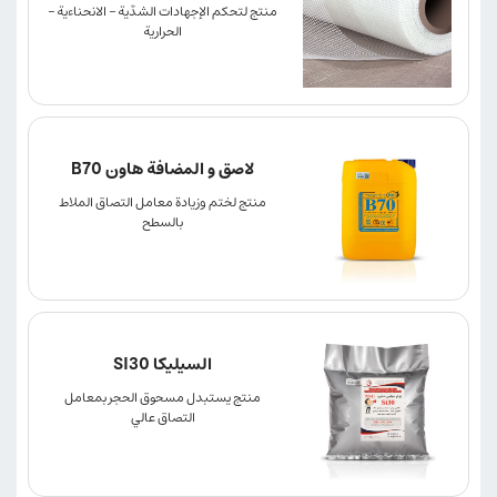
منتج لتحكم الإجهادات الشدّية – الانحناءية –
الحرارية
لاصق و المضافة هاون B70
منتج لختم وزيادة معامل التصاق الملاط
بالسطح
السيليكا SI30
منتج يستبدل مسحوق الحجر بمعامل
التصاق عالي