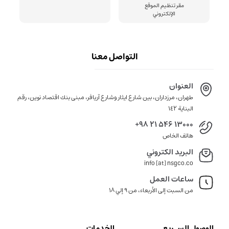
مقر تنظيم الموقع
الإلكتروني
التواصل معنا
العنوان
طهران، مرزداران، بين شارع ايثار وشارع آريافر، مبنى بنك اقتصاد نوين، رقم
البناية ١٤٢
+98 21 546 13000
هاتف الخاص
البريد الكتروني
info [at] nsgco.co
ساعات العمل
من السبت إلى الأربعاء، من 9 إلي 18
الوصول السـريع
الخدمات