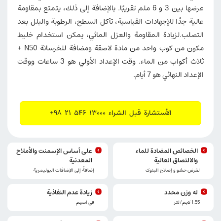
عرضها بين 3 و 6 ملم تقريبًا. بالإضافة إلى ذلك، يتمتع بمقاومة
عالية جدًا للإجهادات القياسية، تآكل السطح، الرطوبة والبلل بعد
التصلب.لزيادة المقاومة والعزل المائي، يمكن استخدام خليط
مكون من كوب واحد من مادة لاصقة ومضافة للخرسانة N50 +
ثلاث أكواب من الماء. وقت الإعداد الأولي هو 3 ساعات ووقت
الإعداد النهائي هو 7 أيام.
الأستشارة قبل الشراء 13000 546 21 98+
الخصائص المضادة للماء
على أساس الإسمنت والأملاح
والالتصاق العالية
المعدنية
لغرض حشو و إصلاح البنوک
إضافةً إلى الإضافات البوليمرية
له وزن محدد
زيادة عدم النفاذية
1.55 كجم/لتر
في اسهم