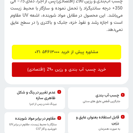
چسب آب‌بندی و رزین Z90 (اقتصادی) پس از اجرا، دمای 75- الی
350+ درجه سانتیگراد را تحمل نموده و سازگار با محیط زیست
می‌باشد. این محصول در مقابل مواد شوینده، اشعه UV مقاوم
است و اجازه رشد و نفوذ خزه، جلبک و باکتری را در سطح عایق
نمی‌دهد.
مشاوره پیش از خرید 54613000 021
خرید چسب آب بندی و رزین Z90 (اقتصادی)
عدم تغییر در رنگ و شکل
چسب آب بندی
ظاهری سازه
جایگزین قطعی عایق های سنتی
بیرنگ شدن پس از اجرا
قابل استفاده بعنوان عایق و
مقاوم در برابر مواد شوینده
رزین
سازگار با محیط زیست، مقاوم در برابر UV
خورشید و گاز CO²
به صورت همزمان