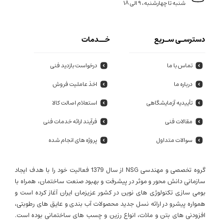
شنبه تا چهارشنبه، 9 الی 18
دسترسـی سـریع
خــدمات
تماس با ما
درخواست بازدید فنی
درباره ما
اخذ عاملیت فروش
تأییدیه آزمایشگاهی
استعلام اصالت کالا
مقالات فنی
فرآیند ارائه خدمات فنی
سوالات متداول
پروژه های انجام شده
گروه تخصصی و مهندسی NSG از سال 1379 فعالیت خود را با هدف ایجاد
سازمانی دانش محور و موثر در پیشرفت و بهبود صنعت ساختمان، همراه با
بومی سازی تکنولوژی های نوین در کشور عزیزمان ایران آغاز کرده است و
همواره پیشرو در ارائه نسل جدید محصولات آب بندی و عایق های رطوبتی،
افزودنی های بتن و ملات، انواع رزین و چسب های ساختمانی بوده است.