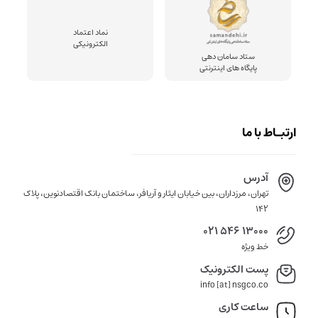
نماد اعتماد
الکترونیکی
ستاد سامان دهی
پایگاه های اینترنتی
ارتبـاط با ما
آدرس
تهران، مرزداران، بین خیابان ایثار و آریافر، ساختمان بانک اقتصادنوین، پلاک
142
021 546 13000
خط ویژه
پست الکترونیک
info [at] nsgco.co
ساعت کاری