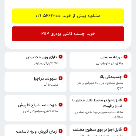
مشاوره پیش از خرید 54613000 021
خرید چسب کاشی پودری PBP
برپایه سیمان
دارای وزن مخصوص
و افزودنی های پلیمری
1/55 کیلوگرم بر لیتر
چسبندگی بالا
سهولت در اجرا
تحمل مصالح تا وزن 40 کیلوگرم بر متر
ترکیب با آب
مربع
قابل اجرا در محیط های مجاور با
جهت نصب انواع کفپوش
آب و رطوبت
مانند کاشی، سرامیک و آجر و…
مانند حمام، سرویس بهداشتی، استخر و
سونا و…
قابل اجرا بر روی سطوح مختلف
زمان گیرش اولیه 3ساعت
مانند بتن، ملات ماسه سیمان، کاشی