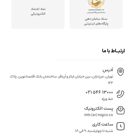
نماد اعتماد
الکترونیکی
ستاد سامان دهی
پایگاه های اینترنتی
ارتبـاط با ما
آدرس
تهران، مرزداران، بین خیابان ایثار و آریافر، ساختمان بانک اقتصادنوین، پلاک
142
021 546 13000
خط ویژه
پست الکترونیک
info [at] nsgco.co
ساعت کاری
شنبه تا چهارشنبه، 9 الی 18