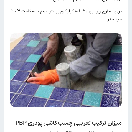
برای سطوح زبر : بین ۵ تا ۱۰ کیلوگرم بر متر مربع با ضخامت ۳ تا ۶
میلیمتر
میزان ترکیب تقریبی چسب کاشی پودری PBP