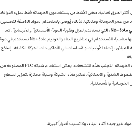
ن أكثر الطرق فعالية. بعض الأشخاص يستخدمون الخرسانة فقط لملء الفراغات
حد من عمر الخرسانة ومتانتها. لذلك، يُوصى باستخدام المواد اللاصقة لتحسين
ادة N50
، التي تستخدم لعزل وتقوية المونة الأسمنتية والخرسانية. كما
تتميز بخصائص تصلب عالية وزيادة في مقاومة الشد والانحناء، مما يجعلها مناسبة للاستخدام في مشاريع البناء والترميم.مادة N50 تستخدم ف
نة الميلان، إنشاء الأرضيات والأساسات في الأماكن ذات الحركة الكثيفة، إصلاح
قة
يمكن اعتبار التغيرات الحرارية واحدة من أكثر الأسباب شيوعًا لتشققات الخرسانة. لتجنب هذه التشققات، يمكن استخدام شبكة PLC المصنوعة من
 الضغوط الشدية والانحنائية. تعتبر هذه الشبكة وسيلة ممتازة لتعزيز السطح
 الخرسانية والأسمنتية.
 غير جيدة أثناء البناء، ولا تسبب أضراراً كبيرة.