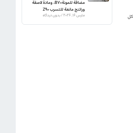
مضافة للمونةB70، ومادة لاصقة
وراتنج مانعة للتسرب Z90
مارس 16, 2026
بدون دیدگاه
كل