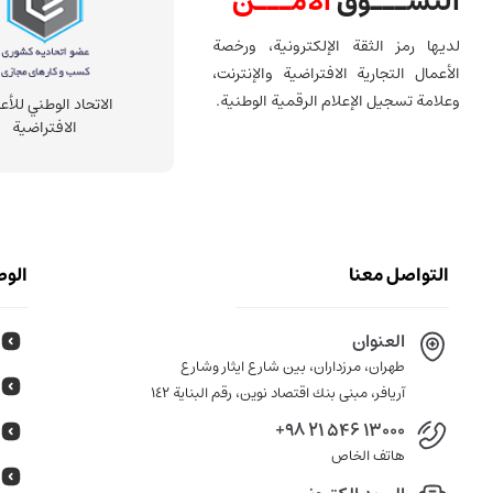
التســـوق
الآمـــن
لديها رمز الثقة الإلكترونية، ورخصة
الأعمال التجارية الافتراضية والإنترنت،
وعلامة تسجيل الإعلام الرقمية الوطنية.
الاتحاد الوطني للأع
الافتراضية
التواصل معنا
الوص
العنوان
طهران، مرزداران، بين شارع ايثار وشارع
آريافر، مبنى بنك اقتصاد نوين، رقم البناية ١٤٢
+98 21 546 13000
هاتف الخاص