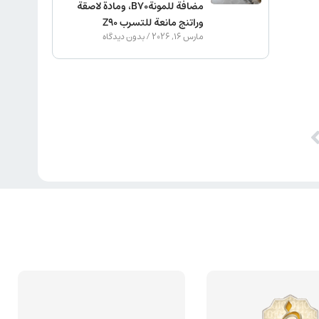
مضافة للمونةB70، ومادة لاصقة
وراتنج مانعة للتسرب Z90
مارس 16, 2026
بدون دیدگاه