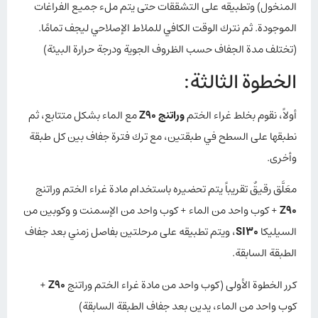
المنخول) وتطبيقه على التشققات حتى يتم ملء جميع الفراغات
الموجودة. ثم نترك الوقت الكافي للملاط الإصلاحي ليجف تمامًا.
(تختلف مدة الجفاف حسب الظروف الجوية ودرجة حرارة البيئة)
الخطوة الثالثة:
أولاً، نقوم بخلط غراء الختم
وراتنج Z90
مع الماء بشكل متتابع، ثم
نطبقها على السطح في طبقتين، مع ترك فترة جفاف بين كل طبقة
وأخرى.
معَلَّق رقيقٌ تقريباً يتم تحضيره باستخدام مادة غراء الختم وراتنج
Z90
+ كوب واحد من الماء + كوب واحد من الإسمنت و وكوبين من
السيليكا
SI30
، ويتم تطبيقه على مرحلتين بفاصل زمني بعد جفاف
الطبقة السابقة.
كرر الخطوة الأولى (كوب واحد من مادة غراء الختم وراتنج
Z90
+
كوب واحد من الماء، يدين بعد جفاف الطبقة السابقة)