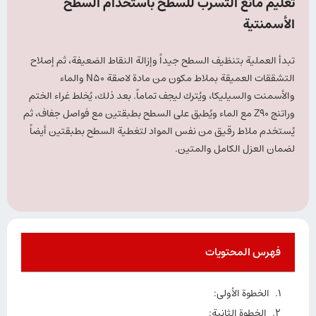
تعليم مانع التسرب للسطح باستخدام السطح
الأسمنتية
تبدأ العملية بتنظيف السطح جيداً وإزالة النقاط الضعيفة، ثم إصلاح
التشققات العميقة بملاط مكون من مادة لاصقة N50 والماء
والأسمنت والسيليكا، ويُترك ليجف تماماً. بعد ذلك، يُخلط غراء الختم
وراتنج Z90 مع الماء ويُطبق على السطح بطبقتين مع فواصل جفاف، ثم
يُستخدم ملاط رقيق من نفس المواد لتغطية السطح بطبقتين أيضاً
لضمان العزل الكامل والمتين.
فهرس المحتويات
الخطوة الأولى:
الخطوة الثانية: