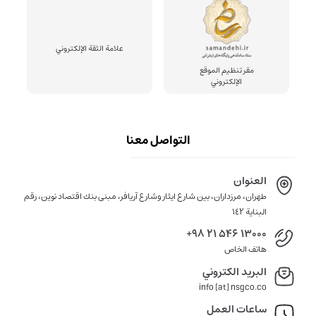
علامة الثقة الإلكتروني
مقر تنظيم الموقع
الإلكتروني
التواصل معنا
العنوان
طهران، مرزداران، بين شارع ايثار وشارع آريافر، مبنى بنك اقتصاد نوين، رقم
البناية ١٤٢
+98 21 546 13000
هاتف الخاص
البريد الكتروني
info [at] nsgco.co
ساعات العمل