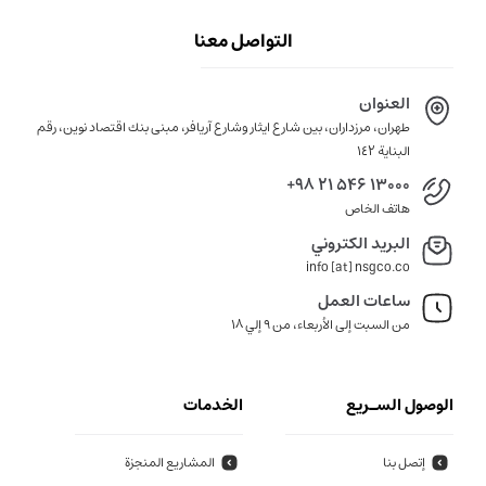
التواصل معنا
العنوان
طهران، مرزداران، بين شارع ايثار وشارع آريافر، مبنى بنك اقتصاد نوين، رقم
البناية ١٤٢
+98 21 546 13000
هاتف الخاص
البريد الكتروني
info [at] nsgco.co
ساعات العمل
من السبت إلى الأربعاء، من 9 إلي 18
الوصول السـريع
الخدمات
إتصل بنا
المشاريع المنجزة