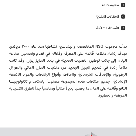
معلومات عنا
المقالات التقنية
الأسئلة الشائعة
بدأت مجموعة NSG المتخصصة والهندسية نشاطها منذ عام 2000 میلادی
بهدف إنشاء منظمة قائمة على المعرفة وفعّالة في تقدم وتحسين صناعة
البناء، إلى جانب توطين التقنيات الحديثة في بلدنا العزيز إيران. وقد كانت
دائماً رائدة في تقديم الجيل الجديد من منتجات العزل المائي والعوازل
الرطوبية، والإضافات الخرسانية والملاط، وأنواع الراتنجات والمواد اللاصقة
الإنشائية. جميع منتجات هذه المجموعة مصنوعة باستخدام تكنولوجيــا
النانو وقائمة على الماء، ما يجعلها بديلاً مثالياً ومناسباً جداً للطرق التقليدية
المرهقة والخطيرة.