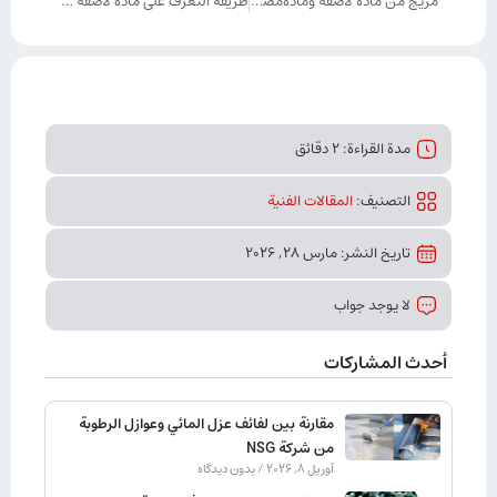
مزيج من مادة لاصقة ومادةمضافة للخرسانة N50، ومادةلاصقة ومادة مضافة للمونةB70، ومادة لاصقة وراتنج مانعة للتسرب Z90
طريقة التعرف على مادة لاصقة ومانعة للتسرب وراتنج Z90 الأصلي
مدة القراءة: 2 دقائق
التصنیف:
المقالات الفنیة
تاريخ النشر: مارس 28, 2026
لا يوجد جواب
أحدث المشاركات
مقارنة بين لفائف عزل المائي وعوازل الرطوبة
من شركة NSG
آوریل 8, 2026
بدون دیدگاه