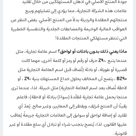
جودة المنتج الأصلي في أذهان المستهلكين من خلال تقليد
علامات هذه الشركة التجارية، مما يؤدي إلى تضليلهم وبيع
منتجاتهم المقلدة والرديئة بدلاً من المنتج الأصلي. بغض النظر عن
العواقب المالية الوخيمة والمضاعفات الجلدية والتنفسية الخطيرة
التي تنتظر مستهلكي المنتجات المقلدة!
ماذا يعني ذلك بدون بادئات أو لواحق؟
اسم علامة تجارية، مثل
عندما يتبع ،
Z٩٠
حرف أو رقم أو رمز أو كلمة أخرى، مهما كانت
قصيرة أو طويلة، أو بادئة (تُضاف قبل اسم العلامة التجارية مثل
BZ90
، يتضح أن المخالف يحاول خداع المستهلك بنية
Z٩٠
، أو
لاحقة تُضاف بعد اسم العلامة التجارية) مثل خبيثة. لذا، عندما ترى
منتجا يحمل علامة تجارية مُقلّدة (سواءً) ببادئة أو لاحقة)، فاعلم
يقينًا أن المنتج مُزيّف، ويفتقر إلى المعايير، وغير صالح. يُعدّ أي
تقليد أو إضافة لواحق أو سوابق إلى العلامات التجارية جريمةً يُعاقب
عليها القانون. لذا، يُنصح بتجنب شراء أو تبادل أي سلع مقلدة أو غير
قانونية.