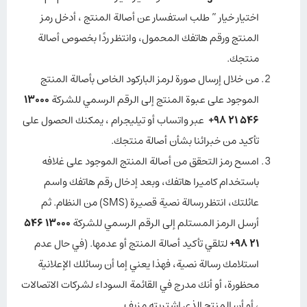
اختيار خيار ” طلب استفسار عن أصالة المنتج ، أدخل رمز
المنتج ورقم هاتفك المحمول، وانتظر ردًا بخصوص أصالة
منتجك.
من خلال إرسال صورة لرمز الباركود الخاص بأصالة المنتج
الموجود على عبوة المنتج إلى الرقم الرسمي للشركة
13000
546 21 98+
عبر واتساب أو تيليجرام ، يمكنك الحصول على
تأكيد من خبرائنا بشأن أصالة منتجك.
امسح رمز التحقق من أصالة المنتج الموجود على غلافه
باستخدام كاميرا هاتفك، وبعد إدخال رقم هاتفك واسم
عائلتك، انتظر رسالة نصية قصيرة (SMS) من النظام. ثم
أرسل الرمز المستلم إلى الرقم الرسمي للشركة
13000 546
21 98+
لتلقي تأكيد أصالة المنتج أو عدمها. (في حال عدم
استلامك رسالة نصية، فهذا يعني إما أن رسائلك الإعلانية
محظورة، أو أنك مدرج في القائمة السوداء لشركات الاتصالات
، أو أن المنتج الذي اشتريته مزيف.