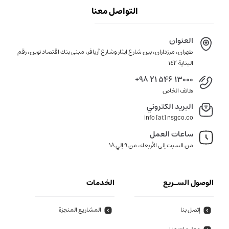
التواصل معنا
العنوان
طهران، مرزداران، بين شارع ايثار وشارع آريافر، مبنى بنك اقتصاد نوين، رقم
البناية ١٤٢
+98 21 546 13000
هاتف الخاص
البريد الكتروني
info [at] nsgco.co
ساعات العمل
من السبت إلى الأربعاء، من 9 إلي 18
الوصول السـريع
الخدمات
إتصل بنا
المشاريع المنجزة