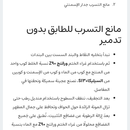
مانع التسرب جدار الإسمنتي
مانع التسرب للطابق بدون
تدمير
نبدأ بتخلیه النقاط والبند السست بين البندات
ثم باستخدام غراء الختم
وراتنج Z90
نسبة الخلط كوب واحد
من المنتج مع كوب من الماء و كوب من الإسمنت و كوبين
من
السيليكاSI30
، نصنع عجينة سميكة ونحقنها في
المفاصل.
بعد التجفيف، ننظف السطوح باستخدام منديل رطب حتى
تزال المونة الزائدة حول الحواف وتحافظ على جمال المظهر.
بعدَ إِزالة الرطوبة عن مَصَافِع التَثبیت، نُطبق على جَميع
المَصَافِع محلولًا من غراء الختم وراتنج
Z90
مع الماء بنسبة