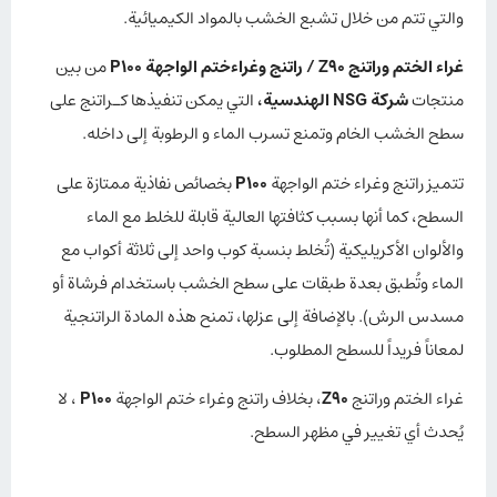
والتي تتم من خلال تشبع الخشب بالمواد الكيميائية.
غراء الختم وراتنج Z90
/
راتنج وغراءختم الواجهة P100
من بين
منتجات
شركة NSG الهندسية
،
التي يمكن تنفيذها كـراتنج على
سطح الخشب الخام وتمنع تسرب الماء و الرطوبة إلى داخله.
تتميز راتنج وغراء ختم الواجهة
P100
بخصائص نفاذية ممتازة على
السطح، كما أنها بسبب كثافتها العالية قابلة للخلط مع الماء
والألوان الأكريليكية (تُخلط بنسبة كوب واحد إلى ثلاثة أكواب مع
الماء وتُطبق بعدة طبقات على سطح الخشب باستخدام فرشاة أو
مسدس الرش). بالإضافة إلى عزلها، تمنح هذه المادة الراتنجية
لمعاناً فريداً للسطح المطلوب.
غراء الختم وراتنج
Z90
، بخلاف راتنج وغراء ختم الواجهة
P100
، لا
يُحدث أي تغيير في مظهر السطح.