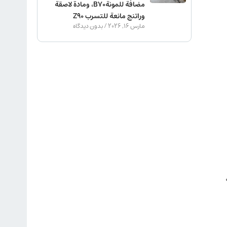
مضافة للمونةB70، ومادة لاصقة
وراتنج مانعة للتسرب Z90
مارس 16, 2026
بدون دیدگاه