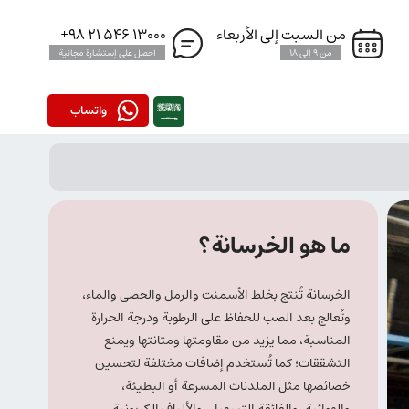
من السبت إلى الأربعاء
13000 546 21 98+
من 9 إلى 18
احصل على إستشارة مجانية
واتساب
ما هو الخرسانة؟
الخرسانة تُنتج بخلط الأسمنت والرمل والحصى والماء،
وتُعالج بعد الصب للحفاظ على الرطوبة ودرجة الحرارة
المناسبة، مما يزيد من مقاومتها ومتانتها ويمنع
التشققات؛ كما تُستخدم إضافات مختلفة لتحسين
خصائصها مثل الملدنات المسرعة أو البطيئة،