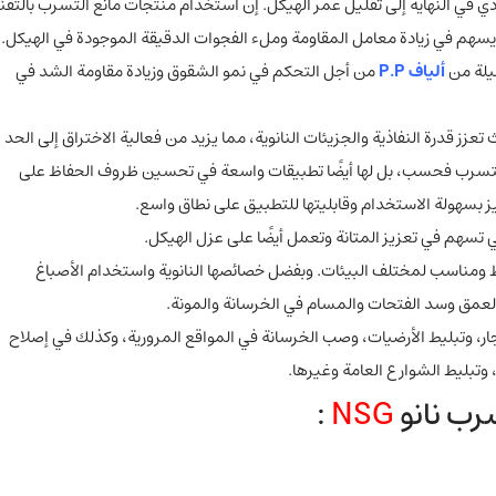
 في النهاية إلى تقليل عمر الهيكل. إن استخدام منتجات مانع التسرب بالتقن
سهم في زيادة معامل المقاومة وملء الفجوات الدقيقة الموجودة في الهيكل.
يلة من
ألياف P.P
من أجل التحكم في نمو الشقوق وزيادة مقاومة الشد في
زز قدرة النفاذية والجزيئات النانوية، مما يزيد من فعالية الاختراق إلى الحد
ا للتسرب فحسب، بل لها أيضًا تطبيقات واسعة في تحسين ظروف الحفاظ على
ز بسهولة الاستخدام وقابليتها للتطبيق على نطاق واسع.
ي تسهم في تعزيز المتانة وتعمل أيضًا على عزل الهيكل.
 ومناسب لمختلف البيئات. وبفضل خصائصها النانوية واستخدام الأصباغ
العمق وسد الفتحات والمسام في الخرسانة والمونة.
حجار، وتبليط الأرضيات، وصب الخرسانة في المواقع المرورية، وكذلك في إصلاح
 وتبليط الشوارع العامة وغيرها.
رب نانو
NSG
: