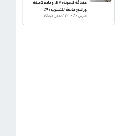
مضافة للمونةB70، ومادة لاصقة
وراتنج مانعة للتسرب Z90
مارس 16, 2026
بدون دیدگاه