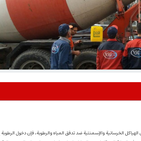
الهياكل الخرسانية والإسمنتية ضد تدفق المياه والرطوبة، فإن دخول الرطوبة إ