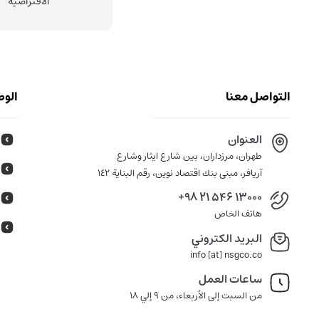
الافتراضية
التواصل معنا
الوص
العنوان
طهران، مرزداران، بين شارع ايثار وشارع
آريافر، مبنى بنك اقتصاد نوين، رقم البناية ١٤٢
+98 21 546 13000
هاتف الخاص
البريد الكتروني
info [at] nsgco.co
ساعات العمل
من السبت إلى الأربعاء، من 9 إلي 18