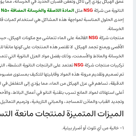
عمق الهيكل يؤدي إلى تآكل وتعفن قضبان الحديد في الخرسانة، مما يؤدي
النانوية من شركة
NSG
مثل
المادة اللاصقة والخرسانة المضافة N50
ي
إحدى الحلول المناسبة لمواجهة هذه المشاكل هي استخدام كميات قل
الخرسانة.
منتجات شركة
NSG
القائمة على الماء تتماشى مع مكونات الهيكل، حيث تع
الأقصى ويمنع تجمد الهيكل. لا تقتصر هذه المنتجات على كونها مانعً
الخرسانة والملاط والأسمنت، وذلك بفضل مواد العزل النانوية التي تتمي
ترکیبات منتجات شركة
NSG
تعتمد على الراتنجات النانوية النشطة، الت
تم تصميم وتقديم مرونة هذه المواد وقابليتها للتكيف بمستوى مضبوط
الدقيقة، تساهم في عزل الهيكل من الماء، مما يؤدي إلى التغلغل في 
أعلى استهلاك لمواد المانع تسرب بتقنية النانو في أعمال البلاط، والأ
وتجديد القباب والمآذن للمساجد، والمباني التاريخية، وترميم التماثيل،
الميزات المتميزة لمنتجات مانعة التس
1- خالية من أي تلوث أو أضرار بيئية.