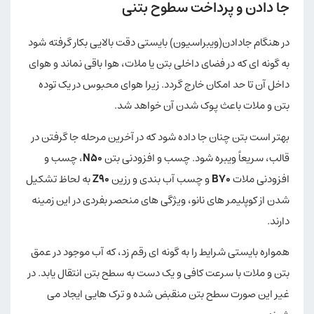
جا دادن و پرداخت سطوح بتنی
در هنگام جادادن(ویبراسیون) بایستی دقت بالایی بکار گرفته شود
به گونه ای که در فضای داخلی بتن یا ملات، هوا باقی نماند و هوای
داخل آن تا حد امکان خارج گردد. زیرا هوای محبوس در یک توده
بتن و ملات باعث پوک شدن آن خواهد شد.
بهتر است بتن چنان جا داده شود که در آخرین مرحله جا گرفتن در
قالب، سریعاً ویبره شود. چسب و افزودنی بتن
N50
، چسب و
افزودنی ملات
B70
و چسب آب بندی و رزین
Z90
به لحاظ تشکیل
شدن از کوپلیمر های نانو، ویژگی های منحصر بفردی در این زمینه
دارند.
همواره بایستی شرایط را به گونه ای رقم زد، که آب موجود در عمق
بتن و ملات با سرعت کافی و یک دست به سطح بتن انتقال یابد. در
غیر این صورت سطح بتن منقبض شده و ترک هایی ایجاد می