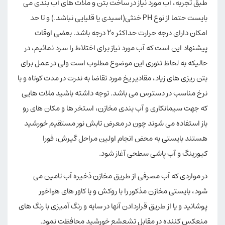
طبق تجربه، آب مورد نیاز در ساخت بتن و ملات های آب بندی می
بایست حتما از نوع PH خنثی(اسیدی یا قلیایی نباشد.) و تا حد
امکان دارای درجه حرارت حداکثر ۲۰ درجه باشد. بعضی اوقات
پیشنهاد این است که آب مورد نیاز برای اختلاط را سرد نمائیم، در
حالیکه به لحاظ تئوری این موضوع مطلوب است ولی در عمل برای
بتن ریزی های زیاد، مقادیر یخ مورد تقاضا به ندرت در مدت کوتاه و با
نرخ مناسب در دسترس می باشد. توجه داشته باشید ملات هایی
که جهت سیمانکاری و آب بندی مخازن، استخر ها و مکان های رو
باز استفاده می شوند چون در معرض تابش نور مستقیم خورشید
هستند بایستی به محض انجام اولین مراحل گیرش، فورا
کیورینگ و آب پاشی سطحی آغاز شود.
در مواردی که آب مصرفی از طریق مخازن ذخیره آب تامین می
شود، بایستی مخازن مذکور را با روکش و یا کاور های هواخور
پوشانید و یا از طریق قراردادن آنها در سایه و رنگ آمیزی با رنگ های
منعکس کننده در مقابل تشعشع خورشید محافظت نمود.