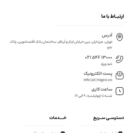
ارتبـاط با ما
آدرس
تهران، مرزداران، بین خیابان ایثار و آریافر، ساختمان بانک اقتصادنوین، پلاک
142
021 546 13000
خط ویژه
پست الکترونیک
info [at] nsgco.co
ساعت کاری
شنبه تا چهارشنبه، 9 الی 18
دسترسـی سـریع
خــدمات