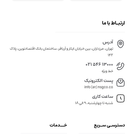
ارتبـاط با ما
آدرس
تهران، مرزداران، بین خیابان ایثار و آریافر، ساختمان بانک اقتصادنوین، پلاک
142
021 546 13000
خط ویژه
پست الکترونیک
info [at] nsgco.co
ساعت کاری
شنبه تا چهارشنبه، 9 الی 18
دسترسـی سـریع
خــدمات