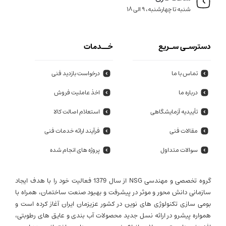
شنبه تا چهارشنبه، 9 الی 18
دسترسـی سـریع
خــدمات
تماس با ما
درخواست بازدید فنی
درباره ما
اخذ عاملیت فروش
تأییدیه آزمایشگاهی
استعلام اصالت کالا
مقالات فنی
فرآیند ارائه خدمات فنی
سوالات متداول
پروژه های انجام شده
گروه تخصصی و مهندسی NSG از سال 1379 فعالیت خود را با هدف ایجاد
سازمانی دانش محور و موثر در پیشرفت و بهبود صنعت ساختمان، همراه با
بومی سازی تکنولوژی های نوین در کشور عزیزمان ایران آغاز کرده است و
همواره پیشرو در ارائه نسل جدید محصولات آب بندی و عایق های رطوبتی،