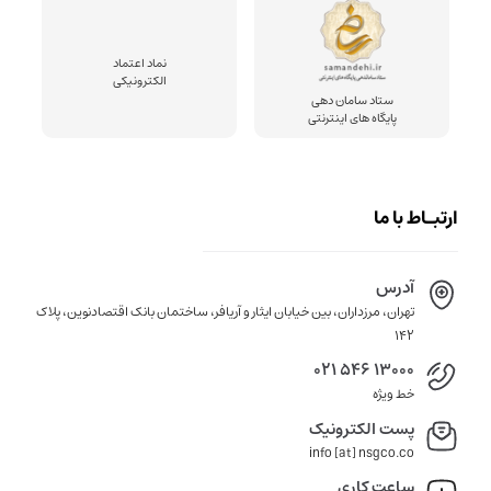
نماد اعتماد
الکترونیکی
ستاد سامان دهی
پایگاه های اینترنتی
ارتبـاط با ما
آدرس
تهران، مرزداران، بین خیابان ایثار و آریافر، ساختمان بانک اقتصادنوین، پلاک
142
021 546 13000
خط ویژه
پست الکترونیک
info [at] nsgco.co
ساعت کاری