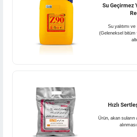
Su Geçirmez Y
Re
Su yalıtımı ve 
(Geleneksel bitüm 
alt
Hızlı Sertl
Ürün, akan suların a
alınmasın