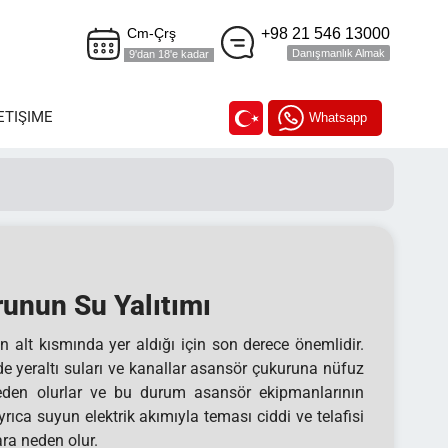
+98 21 546 13000
Cm-Çrş
Danışmanlık Almak
9'dan 18'e kadar
ETIŞIME
Whatsapp
unun Su Yalıtımı
 alt kısmında yer aldığı için son derece önemlidir.
de yeraltı suları ve kanallar asansör çukuruna nüfuz
eden olurlar ve bu durum asansör ekipmanlarının
ıca suyun elektrik akımıyla teması ciddi ve telafisi
a neden olur.