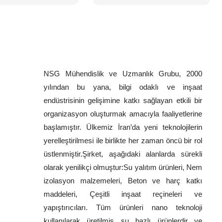
NSG Mühendislik ve Uzmanlık Grubu, 2000
yılından bu yana, bilgi odaklı ve inşaat
endüstrisinin gelişimine katkı sağlayan etkili bir
organizasyon oluşturmak amacıyla faaliyetlerine
başlamıştır. Ülkemiz İran’da yeni teknolojilerin
yerelleştirilmesi ile birlikte her zaman öncü bir rol
üstlenmiştir.Şirket, aşağıdaki alanlarda sürekli
olarak yenilikçi olmuştur:Su yalıtım ürünleri, Nem
izolasyon malzemeleri, Beton ve harç katkı
maddeleri, Çeşitli inşaat reçineleri ve
yapıştırıcıları. Tüm ürünleri nano teknoloji
kullanılarak üretilmiş su bazlı ürünlerdir ve