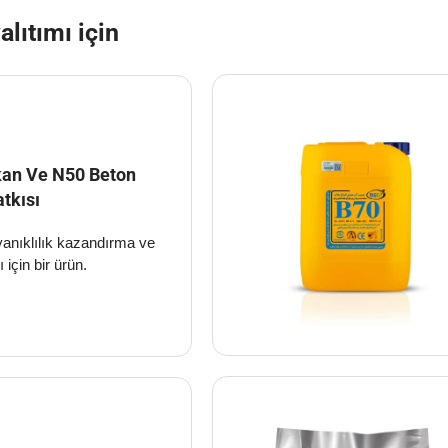
lıtımı için
kan Ve N50 Beton
tkısı
anıklılık kazandırma ve
ı için bir ürün.