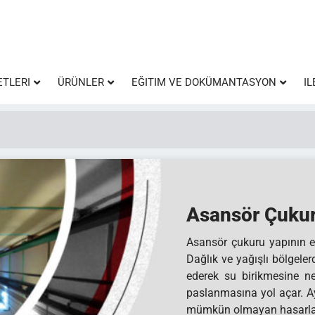
ETLERI
ÜRÜNLER
EĞITIM VE DOKÜMANTASYON
IL
Asansör Çukur
Asansör çukuru yapının en
Dağlık ve yağışlı bölgeler
ederek su birikmesine n
paslanmasına yol açar. Ayr
mümkün olmayan hasarlar