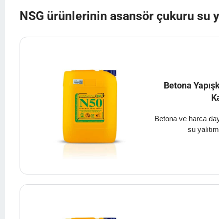
NSG ürünlerinin asansör çukuru su ya
Betona Yapış
Ka
Betona ve harca day
su yalıtım