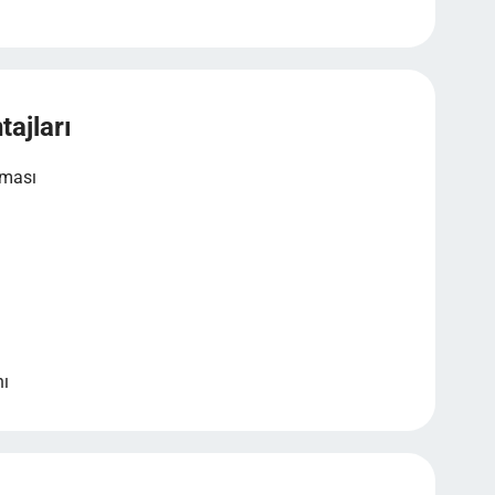
tajları
aması
nı