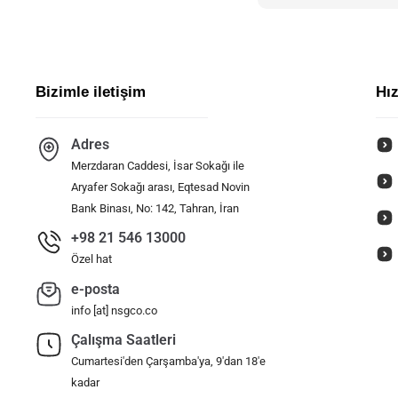
Bizimle iletişim
Hız
Adres
Merzdaran Caddesi, İsar Sokağı ile
Aryafer Sokağı arası, Eqtesad Novin
Bank Binası, No: 142, Tahran, İran
+98 21 546 13000
Özel hat
e-posta
info [at] nsgco.co
Çalışma Saatleri
Cumartesi'den Çarşamba'ya, 9'dan 18'e
kadar