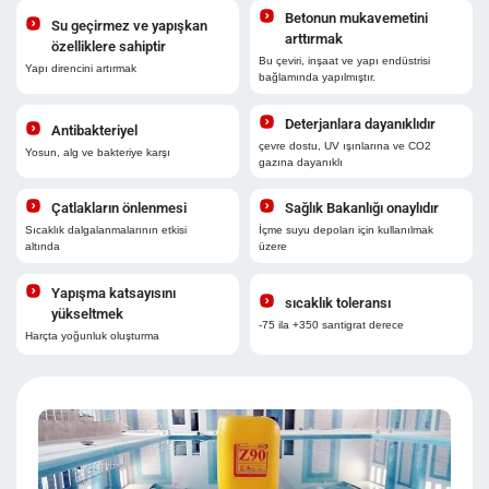
Betonun mukavemetini
Su geçirmez ve yapışkan
arttırmak
özelliklere sahiptir
Bu çeviri, inşaat ve yapı endüstrisi
Yapı direncini artırmak
bağlamında yapılmıştır.
Deterjanlara dayanıklıdır
Antibakteriyel
çevre dostu, UV ışınlarına ve CO2
Yosun, alg ve bakteriye karşı
gazına dayanıklı
Çatlakların önlenmesi
Sağlık Bakanlığı onaylıdır
Sıcaklık dalgalanmalarının etkisi
İçme suyu depoları için kullanılmak
altında
üzere
Yapışma katsayısını
sıcaklık toleransı
yükseltmek
-75 ila +350 santigrat derece
Harçta yoğunluk oluşturma