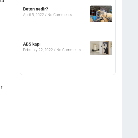
tta
Beton nedir?
April 5, 2022
No Comments
ABS kapı
February 22, 2022
No Comments
r