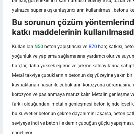
birlikte, gözeneklerin tıkanmaması nedeniyle su, tuzlar ve k
yalnızca süper akışkanlaştırıcıların kullanılması, betonu k
Bu sorunun çözüm yöntemlerinde
katkı maddelerinin kullanılmasıdı
Kullanılan
N50
beton yapıştırıcısı ve
B70
harç katkısı, beto
yoğunluk ve yapışma sağlamasına yardımcı olur ve suyun ge
harçlar, daha yüksek eğilme ve çekme katsayılarına sahipti
Metal takviye çubuklarının betonun dış yüzeyine yakın bi
kaynaklanan hasar ile çubukların korozyona uğramasına yo
korozyon ve paslanmaya maruz kalır. Metalin genleşme ve 
farklı olduğundan, metalin genleşmesi beton içinde içsel ku
bu kuvvetler betonun çekme dayanımını aşarsa, beton çat
seviyeye indi ve beton ile demir çubuğun güçlü yapışması, i
engelliyor.