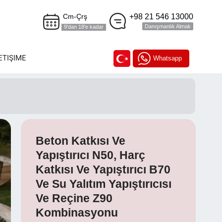
+98 21 546 13000
Cm-Çrş
Danışmanlık Almak
9'dan 18'e kadar
ETIŞIME
Whatsapp
Beton Katkısı Ve
Yapıştırıcı N50, Harç
Katkısı Ve Yapıştırıcı B70
Ve Su Yalıtım Yapıştırıcısı
Ve Reçine Z90
Kombinasyonu