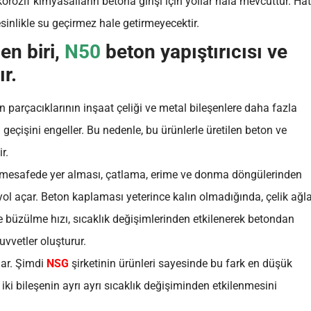
orozif kimyasalların betona girişi için yollar hâlâ mevcuttur. Ha
esinlikle su geçirmez hale getirmeyecektir.
n biri,
N50
beton yapıştırıcısı ve
r.
n parçacıklarının inşaat çeliği ve metal bileşenlere daha fazla
çişini engeller. Bu nedenle, bu ürünlerle üretilen beton ve
r.
r mesafede yer alması, çatlama, erime ve donma döngülerinden
l açar. Beton kaplaması yeterince kalın olmadığında, çelik ağla
büzülme hızı, sıcaklık değişimlerinden etkilenerek betondan
vvetler oluşturur.
lar. Şimdi
NSG
şirketinin ürünleri sayesinde bu fark en düşük
ki bileşenin ayrı ayrı sıcaklık değişiminden etkilenmesini