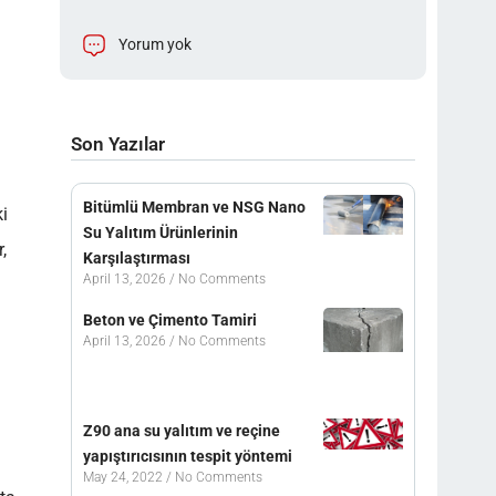
Yorum yok
Son Yazılar
Bitümlü Membran ve NSG Nano
ki
Su Yalıtım Ürünlerinin
,
Karşılaştırması
April 13, 2026
No Comments
Beton ve Çimento Tamiri
April 13, 2026
No Comments
Z90 ana su yalıtım ve reçine
yapıştırıcısının tespit yöntemi
May 24, 2022
No Comments