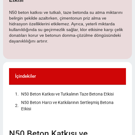
N50 beton katkısı ve tutkalı, taze betonda su atma miktarını
belirgin şekilde azaltırken, çimentonun priz alma ve
hidrasyon özelliklerini etkilemez. Ayrıca, yeterli miktarda
kullanıldığında su geçirmezlik sağlar, klor etkisine karşı çelik
donatıları korur ve betonun donma-çözülme döngüsündeki
dayanıklılığını artırır.
İçindekiler
N50 Beton Katkısı ve Tutkalının Taze Betona Etkisi
N50 Beton Harcı ve Katkılarının Sertleşmiş Betona
Etkisi
N50 Beton Katkısı ve