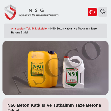
Ana sayfa
-
Teknik Makaleler
-
N50 Beton Katkısı ve Tutkalının Taze
Betona Etkisi
N50 Beton Katkısı Ve Tutkalının Taze Betona
Etkisi