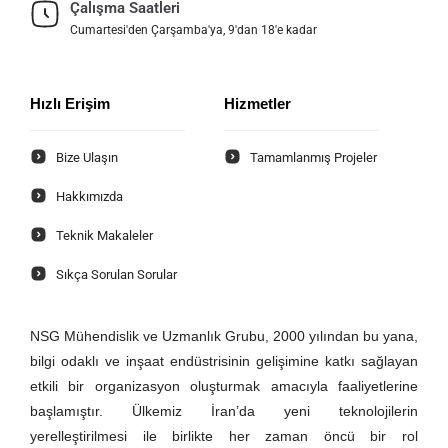
Çalışma Saatleri
Cumartesi'den Çarşamba'ya, 9'dan 18'e kadar
Hızlı Erişim
Hizmetler
Bize Ulaşın
Tamamlanmış Projeler
Hakkımızda
Teknik Makaleler
Sıkça Sorulan Sorular
NSG Mühendislik ve Uzmanlık Grubu, 2000 yılından bu yana,
bilgi odaklı ve inşaat endüstrisinin gelişimine katkı sağlayan
etkili bir organizasyon oluşturmak amacıyla faaliyetlerine
başlamıştır. Ülkemiz İran’da yeni teknolojilerin
yerelleştirilmesi ile birlikte her zaman öncü bir rol