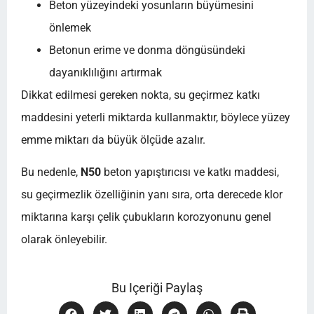
Beton yüzeyindeki yosunların büyümesini
önlemek
Betonun erime ve donma döngüsündeki
dayanıklılığını artırmak
Dikkat edilmesi gereken nokta, su geçirmez katkı
maddesini yeterli miktarda kullanmaktır, böylece yüzey
emme miktarı da büyük ölçüde azalır.
Bu nedenle,
N50
beton yapıştırıcısı ve katkı maddesi,
su geçirmezlik özelliğinin yanı sıra, orta derecede klor
miktarına karşı çelik çubukların korozyonunu genel
olarak önleyebilir.
Bu Içeriği Paylaş