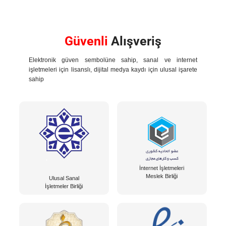
Güvenli
Alışveriş
Elektronik güven sembolüne sahip, sanal ve internet
işletmeleri için lisanslı, dijital medya kaydı için ulusal işarete
sahip
İnternet İşletmeleri
Meslek Birliği
Ulusal Sanal
İşletmeler Birliği