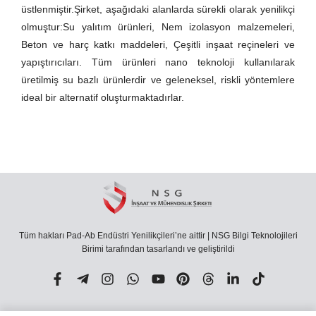
üstlenmiştir.Şirket, aşağıdaki alanlarda sürekli olarak yenilikçi
olmuştur:Su yalıtım ürünleri, Nem izolasyon malzemeleri,
Beton ve harç katkı maddeleri, Çeşitli inşaat reçineleri ve
yapıştırıcıları. Tüm ürünleri nano teknoloji kullanılarak
üretilmiş su bazlı ürünlerdir ve geleneksel, riskli yöntemlere
ideal bir alternatif oluşturmaktadırlar.
Tüm hakları Pad-Ab Endüstri Yenilikçileri’ne aittir | NSG Bilgi Teknolojileri
Birimi tarafından tasarlandı ve geliştirildi