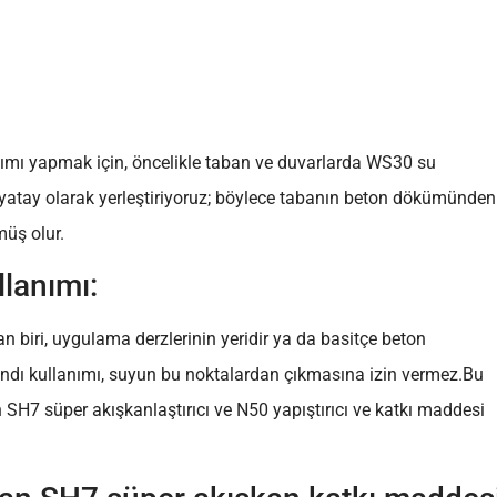
ıtımı yapmak için, öncelikle taban ve duvarlarda WS30 su
a yatay olarak yerleştiriyoruz; böylece tabanın beton dökümünden
üş olur.
lanımı:
n biri, uygulama derzlerinin yeridir ya da basitçe beton
andı kullanımı, suyun bu noktalardan çıkmasına izin vermez.Bu
SH7 süper akışkanlaştırıcı ve N50 yapıştırıcı ve katkı maddesi