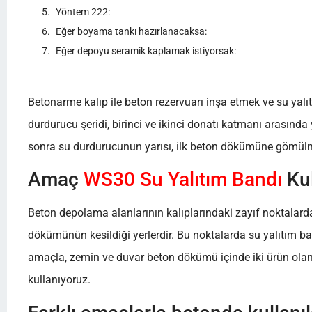
Yöntem 222:
Eğer boyama tankı hazırlanacaksa:
Eğer depoyu seramik kaplamak istiyorsak:
Betonarme kalıp ile beton rezervuarı inşa etmek ve su yal
durdurucu şeridi, birinci ve ikinci donatı katmanı arasınd
sonra su durdurucunun yarısı, ilk beton dökümüne gömülm
Amaç
WS30 Su Yalıtım Bandı
Kul
Beton depolama alanlarının kalıplarındaki zayıf noktalarda
dökümünün kesildiği yerlerdir. Bu noktalarda su yalıtım b
amaçla, zemin ve duvar beton dökümü içinde iki ürün olan 
kullanıyoruz.