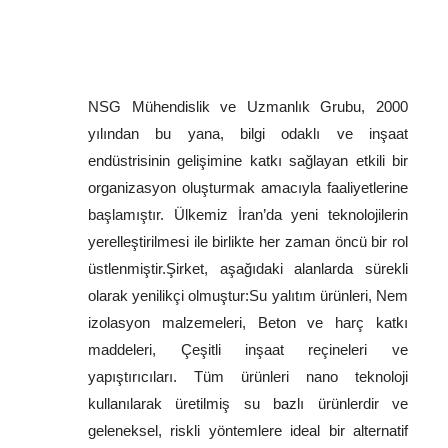
NSG Mühendislik ve Uzmanlık Grubu, 2000
yılından bu yana, bilgi odaklı ve inşaat
endüstrisinin gelişimine katkı sağlayan etkili bir
organizasyon oluşturmak amacıyla faaliyetlerine
başlamıştır. Ülkemiz İran’da yeni teknolojilerin
yerelleştirilmesi ile birlikte her zaman öncü bir rol
üstlenmiştir.Şirket, aşağıdaki alanlarda sürekli
olarak yenilikçi olmuştur:Su yalıtım ürünleri, Nem
izolasyon malzemeleri, Beton ve harç katkı
maddeleri, Çeşitli inşaat reçineleri ve
yapıştırıcıları. Tüm ürünleri nano teknoloji
kullanılarak üretilmiş su bazlı ürünlerdir ve
geleneksel, riskli yöntemlere ideal bir alternatif