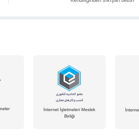
Kendiliğinden sıkışan beton
tmeler
İnternet İşletmeleri Meslek
İnterne
Birliği