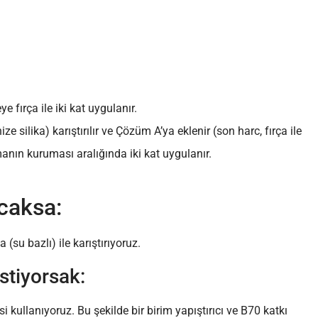
fırça ile iki kat uygulanır.
e silika) karıştırılır ve Çözüm A’ya eklenir (son harc, fırça ile
anın kuruması aralığında iki kat uygulanır.
caksa:
su bazlı) ile karıştırıyoruz.
stiyorsak:
 kullanıyoruz. Bu şekilde bir birim yapıştırıcı ve B70 katkı