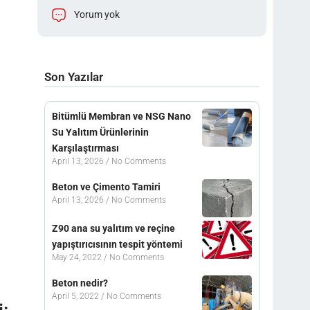
Yorum yok
Son Yazılar
Bitümlü Membran ve NSG Nano
Su Yalıtım Ürünlerinin
Karşılaştırması
April 13, 2026
No Comments
Beton ve Çimento Tamiri
April 13, 2026
No Comments
Z90 ana su yalıtım ve reçine
yapıştırıcısının tespit yöntemi
May 24, 2022
No Comments
Beton nedir?
April 5, 2022
No Comments