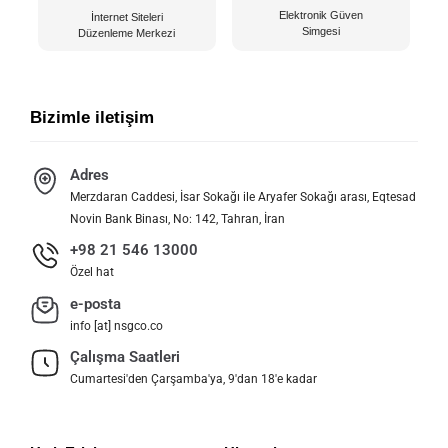
Elektronik Güven
İnternet Siteleri
Simgesi
Düzenleme Merkezi
Bizimle iletişim
Adres
Merzdaran Caddesi, İsar Sokağı ile Aryafer Sokağı arası, Eqtesad
Novin Bank Binası, No: 142, Tahran, İran
+98 21 546 13000
Özel hat
e-posta
info [at] nsgco.co
Çalışma Saatleri
Cumartesi'den Çarşamba'ya, 9'dan 18'e kadar