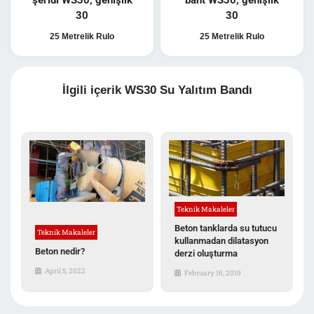
30
30
25 Metrelik Rulo
25 Metrelik Rulo
İlgili içerik WS30 Su Yalıtım Bandı
Teknik Makaleler
Beton tanklarda su tutucu
Teknik Makaleler
kullanmadan dilatasyon
Beton nedir?
derzi oluşturma
April 5, 2022
February 16, 2019