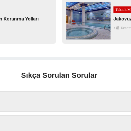
Teknik M
n Korunma Yolları
Jakovuz
•
Decemb
Sıkça Sorulan Sorular