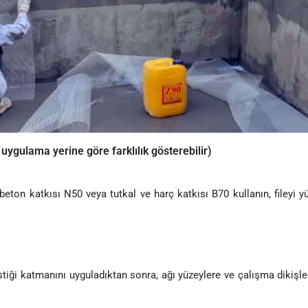
gulama yerine göre farklılık gösterebilir)
eton katkısı N50 veya tutkal ve harç katkısı B70 kullanın, fileyi yü
stiği katmanını uyguladıktan sonra, ağı yüzeylere ve çalışma dikişler