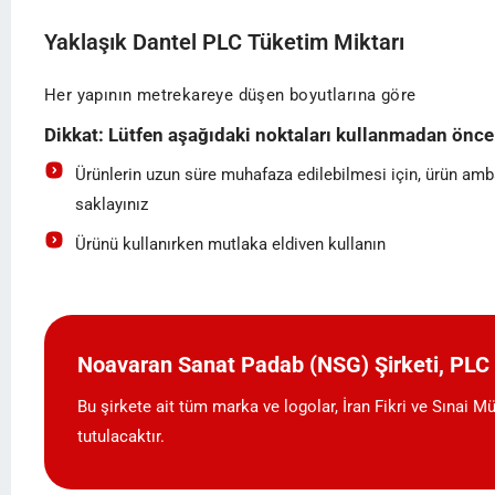
Yaklaşık Dantel PLC Tüketim Miktarı
Her yapının metrekareye düşen boyutlarına göre
Dikkat: Lütfen aşağıdaki noktaları kullanmadan önce
Ürünlerin uzun süre muhafaza edilebilmesi için, ürün amba
saklayınız
Ürünü kullanırken mutlaka eldiven kullanın
Noavaran Sanat Padab (NSG) Şirketi, PLC m
Bu şirkete ait tüm marka ve logolar, İran Fikri ve Sınai M
tutulacaktır.