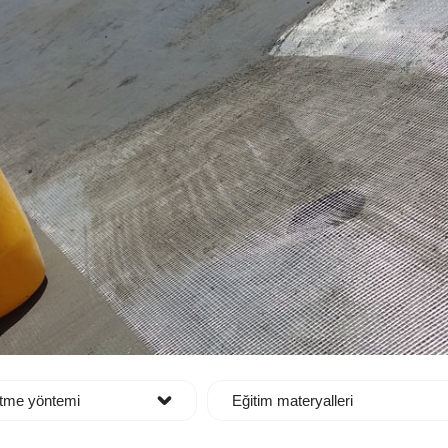
tme yöntemi
Eğitim materyalleri