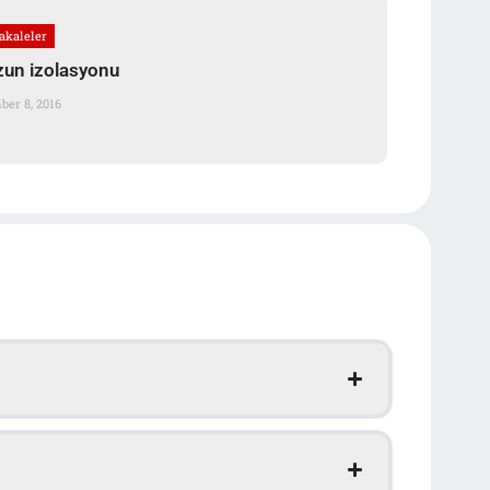
akaleler
un izolasyonu
er 8, 2016