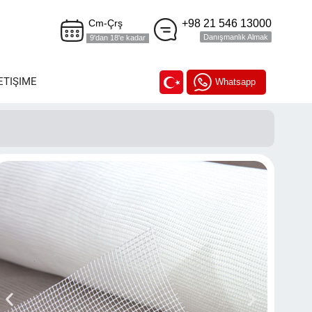
+98 21 546 13000
Cm-Çrş
Danışmanlık Almak
9'dan 18'e kadar
ETIŞIME
Whatsapp