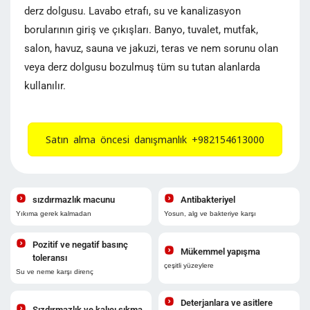
derz dolgusu. Lavabo etrafı, su ve kanalizasyon
borularının giriş ve çıkışları. Banyo, tuvalet, mutfak,
salon, havuz, sauna ve jakuzi, teras ve nem sorunu olan
veya derz dolgusu bozulmuş tüm su tutan alanlarda
kullanılır.
Satın alma öncesi danışmanlık +982154613000
sızdırmazlık macunu
Antibakteriyel
Yıkıma gerek kalmadan
Yosun, alg ve bakteriye karşı
Pozitif ve negatif basınç
Mükemmel yapışma
toleransı
çeşitli yüzeylere
Su ve neme karşı direnç
Deterjanlara ve asitlere
Sızdırmazlık ve kalıcı sıkma