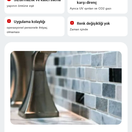
karşı direnç
yapının ömrüne eşit
Ayrıca UV ışınları ve CO2 gazı
Uygulama kolaylığı
Renk değişikliği yok
operasyonel personele ihtiyaç
Zaman içinde
olmaması