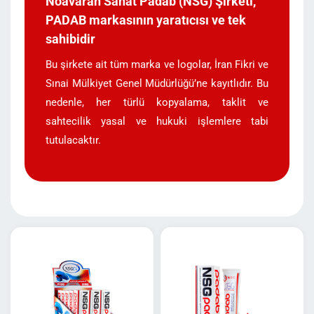
Noavaran Sanat Padab (NSG) Şirketi,
PADAB markasının yaratıcısı ve tek
sahibidir
Bu şirkete ait tüm marka ve logolar, İran Fikri ve
Sınai Mülkiyet Genel Müdürlüğü’ne kayıtlıdır. Bu
nedenle, her türlü kopyalama, taklit ve
sahtecilik yasal ve hukuki işlemlere tabi
tutulacaktır.