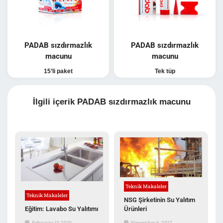
PADAB sızdırmazlık
PADAB sızdırmazlık
macunu
macunu
15’li paket
Tek tüp
İlgili içerik PADAB sızdırmazlık macunu
Teknik Makaleler
Teknik Makaleler
NSG Şirketinin Su Yalıtım
Eğitim: Lavabo Su Yalıtımı
Ürünleri
February 13, 2019
November 6, 2017