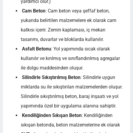
yardımcı olur.)
Cam Beton
: Cam beton veya şeffaf beton,
yukarıda belirtilen malzemelere ek olarak cam
katkısı içerir. Zemin kaplaması, iç mekan
tasarımı, duvarlar ve bloklarda kullanılır.
Asfalt Betonu
: Yol yapımında sıcak olarak
kullanılır ve kırılmış ve sınıflandırılmış agregalar
ile dolgu maddesinden oluşur.
Silindirle Sıkıştırılmış Beton
: Silindirle uygun
miktarda su ile sıkıştırılan malzemelerden oluşur.
Silindirle sıkıştırılmış beton, baraj inşaatı ve yol
yapımında özel bir uygulama alanına sahiptir.
Kendiliğinden Sıkışan Beton
: Kendiliğinden
sıkışan betonda, beton malzemelerine ek olarak