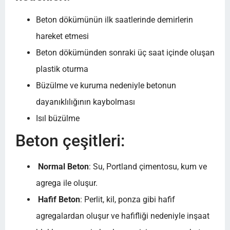
Beton dökümünün ilk saatlerinde demirlerin
hareket etmesi
Beton dökümünden sonraki üç saat içinde oluşan
plastik oturma
Büzülme ve kuruma nedeniyle betonun
dayanıklılığının kaybolması
Isıl büzülme
Beton çeşitleri:
Normal Beton
: Su, Portland çimentosu, kum ve
agrega ile oluşur.
Hafif Beton
: Perlit, kil, ponza gibi hafif
agregalardan oluşur ve hafifliği nedeniyle inşaat