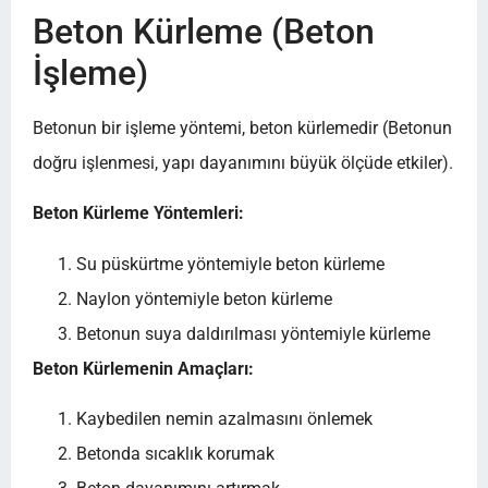
Beton Kürleme (Beton
İşleme)
Betonun bir işleme yöntemi, beton kürlemedir (Betonun
doğru işlenmesi, yapı dayanımını büyük ölçüde etkiler).
Beton Kürleme Yöntemleri:
Su püskürtme yöntemiyle beton kürleme
Naylon yöntemiyle beton kürleme
Betonun suya daldırılması yöntemiyle kürleme
Beton Kürlemenin Amaçları:
Kaybedilen nemin azalmasını önlemek
Betonda sıcaklık korumak