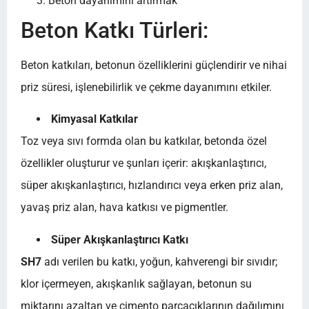
Beton dayanımını artırmak
Beton Katkı Türleri:
Beton katkıları, betonun özelliklerini güçlendirir ve nihai
priz süresi, işlenebilirlik ve çekme dayanımını etkiler.
Kimyasal Katkılar
Toz veya sıvı formda olan bu katkılar, betonda özel
özellikler oluşturur ve şunları içerir: akışkanlaştırıcı,
süper akışkanlaştırıcı, hızlandırıcı veya erken priz alan,
yavaş priz alan, hava katkısı ve pigmentler.
Süper Akışkanlaştırıcı Katkı
SH7
adı verilen bu katkı, yoğun, kahverengi bir sıvıdır;
klor içermeyen, akışkanlık sağlayan, betonun su
miktarını azaltan ve çimento parçacıklarının dağılımını