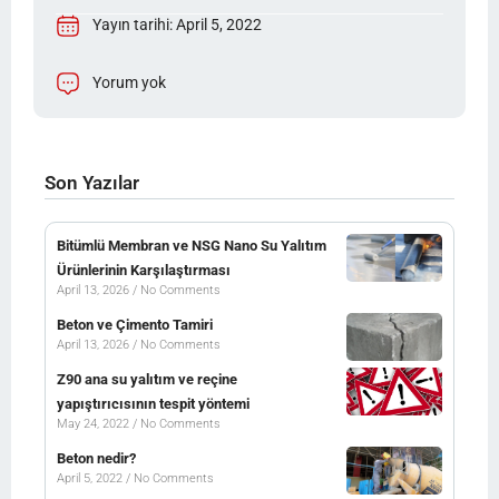
Yayın tarihi: April 5, 2022
Yorum yok
Son Yazılar
Bitümlü Membran ve NSG Nano Su Yalıtım
Ürünlerinin Karşılaştırması
April 13, 2026
No Comments
Beton ve Çimento Tamiri
April 13, 2026
No Comments
Z90 ana su yalıtım ve reçine
yapıştırıcısının tespit yöntemi
May 24, 2022
No Comments
Beton nedir?
April 5, 2022
No Comments