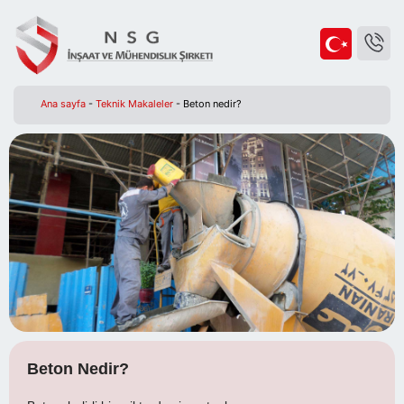
Ana sayfa
-
Teknik Makaleler
-
Beton nedir?
Beton Nedir?