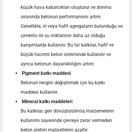
küçük hava kabarcıkları oluşturur ve donma
sırasında betonun performansını artırır.
Genellikle, iri veya hafif agregaların bulunduğu ve
çimento ile su miktarının daha az olduğu
karışımlarda kullanılır. Bu tür katkılar, hafif ve
büyük hacimli beton üretiminde kullanılır ve
ayrıca betonun dayanıklılığını artırır.
Pigment katkı maddesi
Betonun rengini değiştirmek için bu katkı
maddesi kullanılır.
Mineral katkı maddeleri
Bu katkılar, geri dönüştürülmüş malzemelerin
kullanımı sayesinde çevreye zarar vermeden
beton üretim maliyetlerini azaltır.