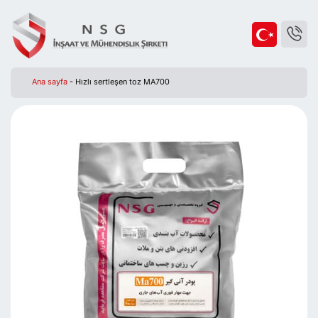
Ana sayfa
-
Hızlı sertleşen toz MA700