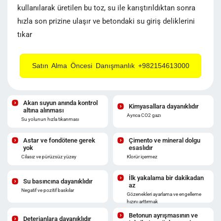
kullanılarak üretilen bu toz, su ile karıştırıldıktan sonra
hızla son prizine ulaşır ve betondaki su giriş deliklerini
tıkar
Satın Alma Öncesi Danışmanlık +982154613000
Akan suyun anında kontrol
Kimyasallara dayanıklıdır
altına alınması
Ayrıca CO2 gazı
Su yolunun hızla tıkanması
Astar ve fondötene gerek
Çimento ve mineral dolgu
yok
esaslıdır
Cilasız ve pürüzsüz yüzey
Klorür içermez
İlk yakalama bir dakikadan
Su basıncına dayanıklıdır
az
Negatif ve pozitif baskılar
Gözenekleri ayarlama ve engelleme
hızını arttırmak
Betonun ayrışmasının ve
Deterjanlara dayanıklıdır