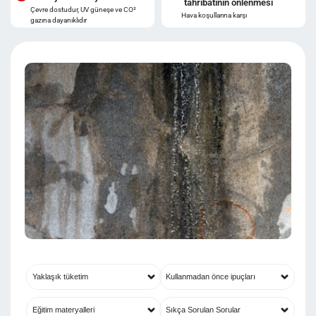
tahribatının önlenmesi
Çevre dostudur, UV güneşe ve CO²
Hava koşullarına karşı
gazına dayanıklıdır
Yaklaşık tüketim
Kullanmadan önce ipuçları
Eğitim materyalleri
Sıkça Sorulan Sorular