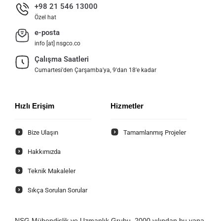
+98 21 546 13000
Özel hat
e-posta
info [at] nsgco.co
Çalışma Saatleri
Cumartesi'den Çarşamba'ya, 9'dan 18'e kadar
Hızlı Erişim
Hizmetler
Bize Ulaşın
Tamamlanmış Projeler
Hakkımızda
Teknik Makaleler
Sıkça Sorulan Sorular
NSG Mühendislik ve Uzmanlık Grubu, 2000 yılından bu yana,