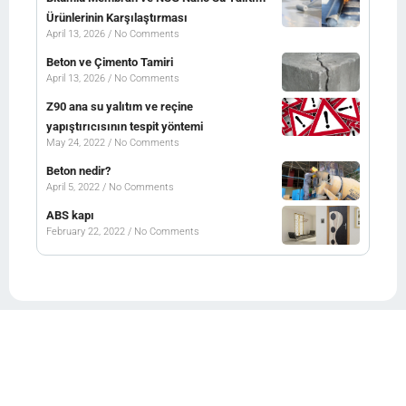
Ürünlerinin Karşılaştırması
April 13, 2026
No Comments
Beton ve Çimento Tamiri
April 13, 2026
No Comments
Z90 ana su yalıtım ve reçine
yapıştırıcısının tespit yöntemi
May 24, 2022
No Comments
Beton nedir?
April 5, 2022
No Comments
ABS kapı
February 22, 2022
No Comments