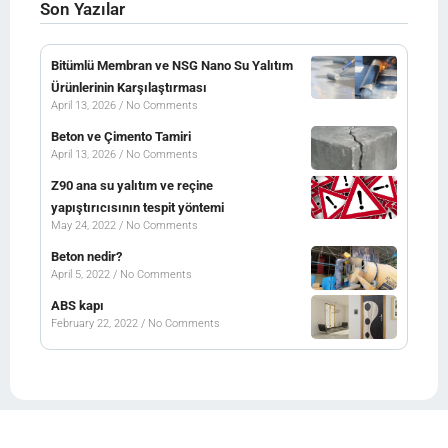
Son Yazılar
Bitümlü Membran ve NSG Nano Su Yalıtım
Ürünlerinin Karşılaştırması
April 13, 2026
No Comments
Beton ve Çimento Tamiri
April 13, 2026
No Comments
Z90 ana su yalıtım ve reçine
yapıştırıcısının tespit yöntemi
May 24, 2022
No Comments
Beton nedir?
April 5, 2022
No Comments
ABS kapı
February 22, 2022
No Comments